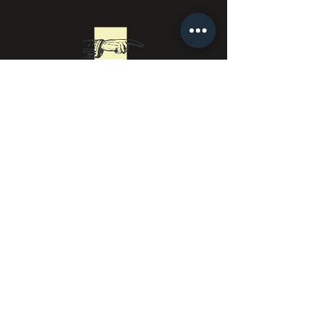
Síguenos
:
SAS EL PEREZOSO - 24 rue des Dames, 75017 París -
830.217.097
RCS París
notas legales