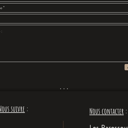
. . .
Nous suivre
:
Nous contacter
:
Les Paresseu