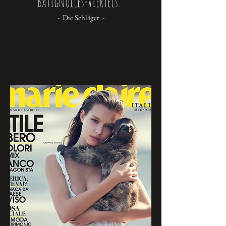
Batignolles-Viertels."
- Die Schläger -