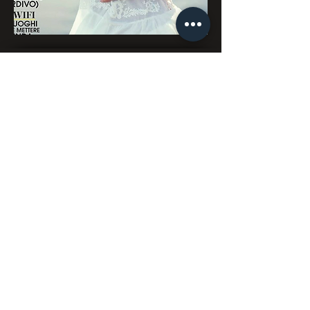
Kontaktieren Sie
uns
:
Les Paresseux :
09.74.64.10.87