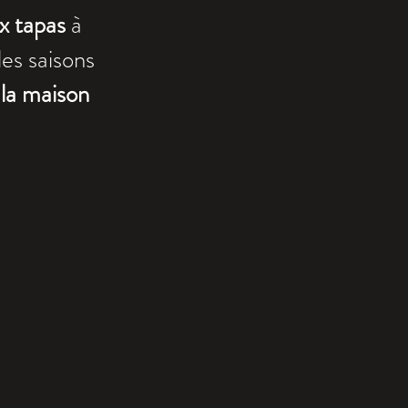
ux tapas
à
les saisons
la maison