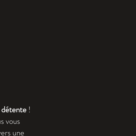
t
détente
!
us vous
vers une